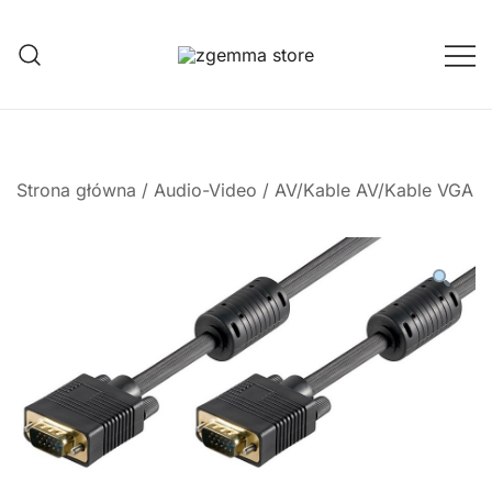
Przejdź
do
treści
Twoje Okno na Świat Satelitarny
Zgemma Satellite Media
Strona główna
/
Audio-Video
/
AV/Kable AV/Kable VGA