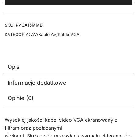
Gold
czarny
-
SKU:
KVGA15MMB
15m
KATEGORIA:
AV/Kable AV/Kable VGA
Opis
Informacje dodatkowe
Opinie (0)
Wysokiej jakości kabel video VGA ekranowany z
filtram oraz pozłacanymi
wtykami. Służący do przesyłania sygnału video np. do