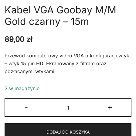
Kabel VGA Goobay M/M
Gold czarny – 15m
89,00
zł
Przewód komputerowy video VGA o konfiguracji wtyk
– wtyk 15 pin HD. Ekranowany z filtram oraz
pozłacanymi wtykami.
3 w magazynie
ilość
-
+
Kabel
VGA
Goobay
DODAJ DO KOSZYKA
M/M