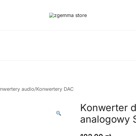
Twoje Okno na Świat Satelitarny
Zgemma Satellite Media
nwertery audio/Konwertery DAC
Konwerter 
analogowy 