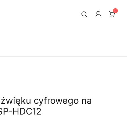
0
dźwięku cyfrowego na
SP-HDC12