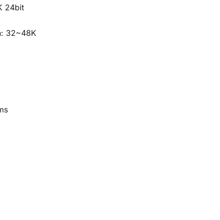
 24bit
th: 32~48K
ms