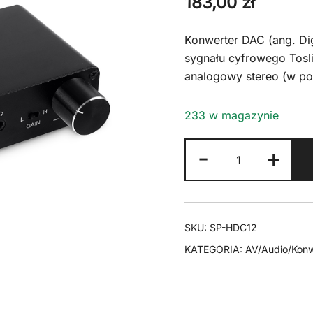
183,00
zł
Konwerter DAC (ang. Di
sygnału cyfrowego Tosli
analogowy stereo (w po
233 w magazynie
ilość
-
+
Konwerter
dźwięku
cyfrowego
na
SKU:
SP-HDC12
analogowy
KATEGORIA:
AV/Audio/Konw
SP-
HDC12