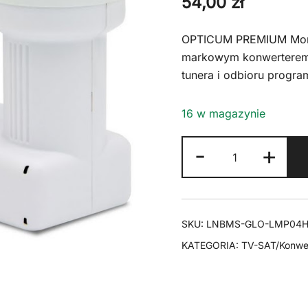
54,00
zł
OPTICUM PREMIUM Monob
markowym konwerterem
tunera i odbioru progra
16 w magazynie
ilość
-
+
LNB
Monoblock
Single
Opticum
SKU:
LNBMS-GLO-LMP04
RED
KATEGORIA:
TV-SAT/Konwer
LMP-
04H
H+A