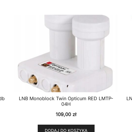
db
LNB Monoblock Twin Opticum RED LMTP-
LN
04H
109,00
zł
DODAJ DO KOSZYKA