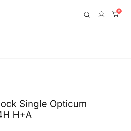
0
ock Single Opticum
4H H+A