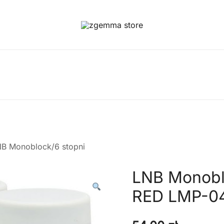
Twoje Okno na Świat Satelitarny
Zgemma Satellite Media
B Monoblock/6 stopni
LNB Monobl
RED LMP-0