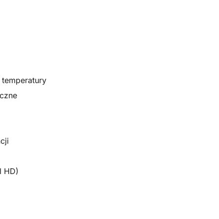
 temperatury
yczne
cji
l HD)