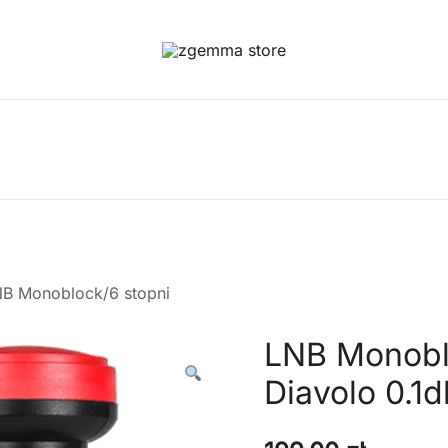
Twoje Okno na Świat Satelitarny
Zgemma Satellite Media
B Monoblock/6 stopni
LNB Monobl
Diavolo 0.1d