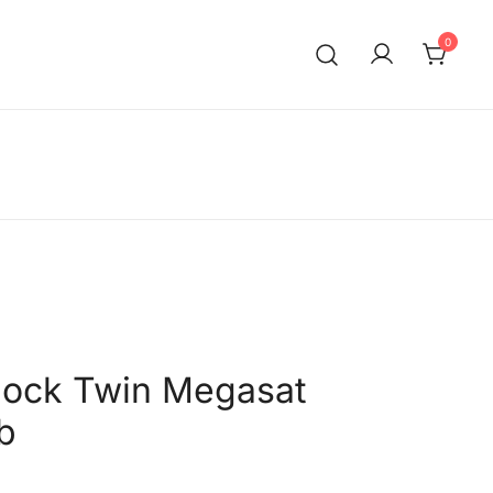
0
ock Twin Megasat
b