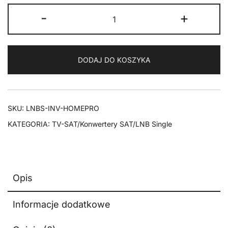
ilość
-
+
LNB
Single
Inverto
DODAJ DO KOSZYKA
HOME
Pro
SKU:
LNBS-INV-HOMEPRO
KATEGORIA:
TV-SAT/Konwertery SAT/LNB Single
Opis
Informacje dodatkowe