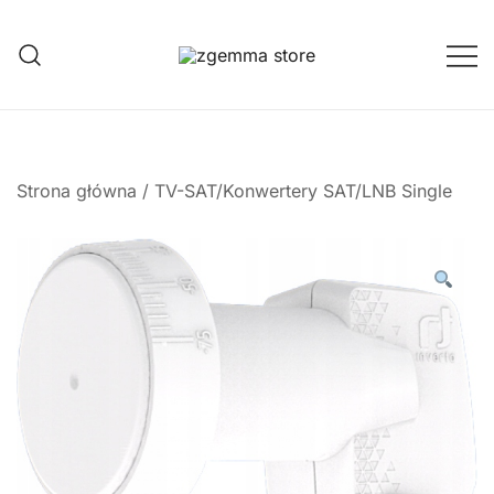
Przejdź
do
treści
Twoje Okno na Świat Satelitarny
Zgemma Satellite Media
Strona główna
/
TV-SAT/Konwertery SAT/LNB Single