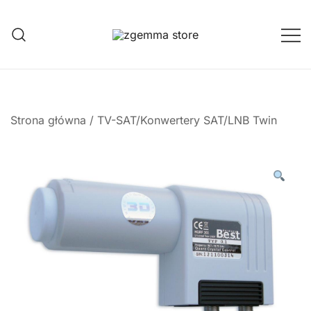
Przejdź
do
treści
Twoje Okno na Świat Satelitarny
Zgemma Satellite Media
Strona główna
/
TV-SAT/Konwertery SAT/LNB Twin