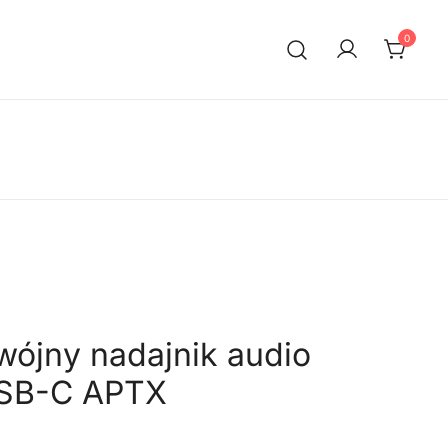
0
ójny nadajnik audio
USB-C APTX