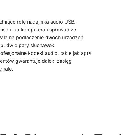
łniące rolę nadajnika audio USB.
nsoli lub komputera i sprować ze
wala na podłączenie dwóch urządzeń
np. dwie pary słuchawek
esjonalne kodeki audio, takie jak aptX
ntów gwarantuje daleki zasięg
gnale.