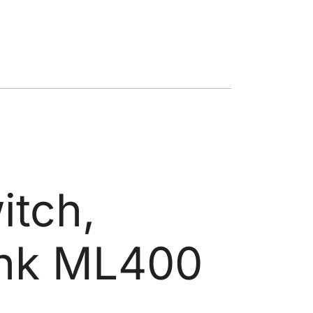
itch,
ink ML400