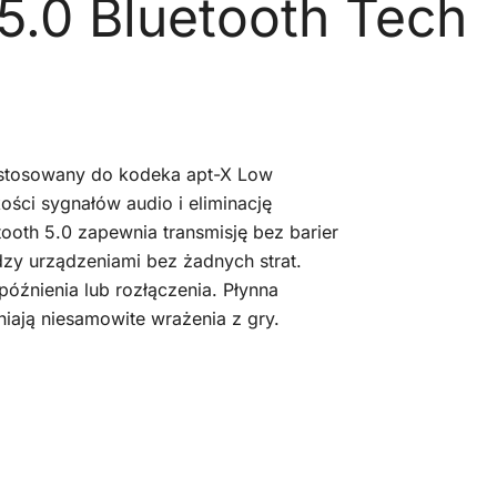
5.0 Bluetooth Tech
zystosowany do kodeka apt-X Low
ości sygnałów audio i eliminację
oth 5.0 zapewnia transmisję bez barier
ędzy urządzeniami bez żadnych strat.
późnienia lub rozłączenia. Płynna
niają niesamowite wrażenia z gry.