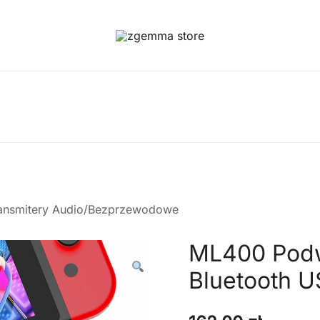
Twoje Okno na Świat Satelitarny
Zgemma Satellite Media
ansmitery Audio/Bezprzewodowe
ML400 Podw
Bluetooth 