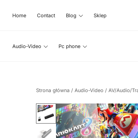
Przejdź
do
Home
Contact
Blog
Sklep
treści
Audio-Video
Pc phone
Strona główna
/
Audio-Video
/
AV/Audio/Tr