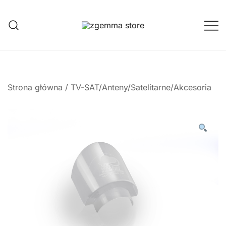
Przejdź
do
treści
Twoje Okno na Świat Satelitarny
Zgemma Satellite Media
Strona główna
/
TV-SAT/Anteny/Satelitarne/Akcesoria