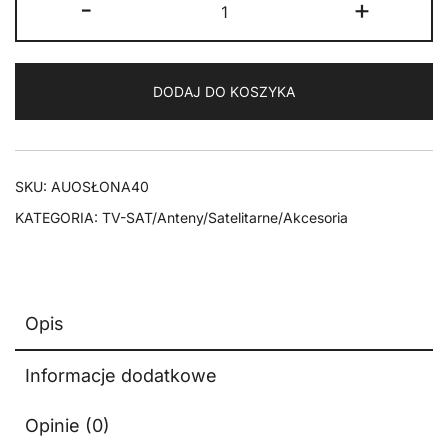
-
+
Osłona
pogodowa
na
DODAJ DO KOSZYKA
LNB
SAT
40mm
SKU:
AUOSŁONA40
KATEGORIA:
TV-SAT/Anteny/Satelitarne/Akcesoria
Opis
Informacje dodatkowe
Opinie (0)