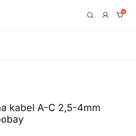
0
na kabel A-C 2,5-4mm
oobay