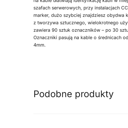
na kable ułatwiają identyfikację kabli w mie
szafach serwerowych, przy instalacjach CCT
marker, dużo szybciej znajdziesz obydwa 
z tworzywa sztucznego, wielokrotnego uż
zawiera 90 sztuk oznaczników – po 30 sztuk
Oznaczniki pasują na kable o średnicach 
4mm.
Podobne produkty