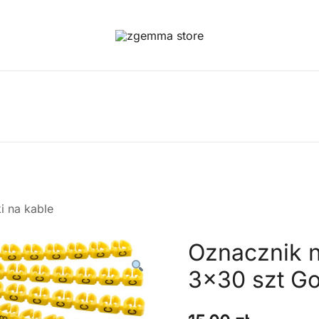
Twoje Okno na Świat Satelitarny
Zgemma Satellite Media
i na kable
Oznacznik 
3×30 szt G