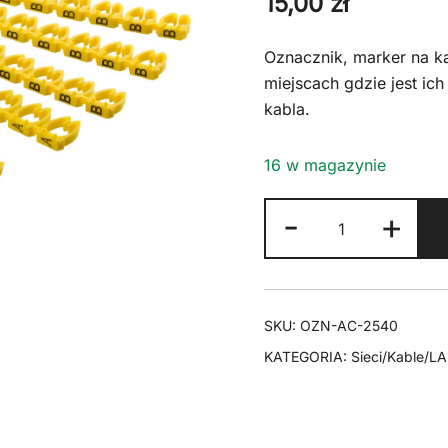
15,00
zł
Oznacznik, marker na 
miejscach gdzie jest ic
kabla.
16 w magazynie
ilość
-
+
Oznacznik
na
kabel
A-
SKU:
OZN-AC-2540
C
KATEGORIA:
Sieci/Kable/L
2,5-
4mm
3x30
szt