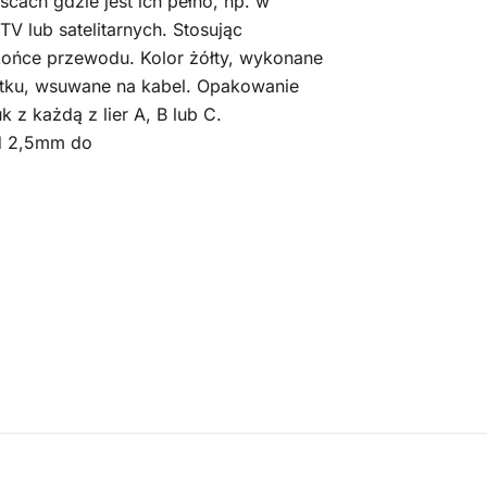
jscach gdzie jest ich pełno, np. w
V lub satelitarnych. Stosując
końce przewodu. Kolor żółty, wykonane
ytku, wsuwane na kabel. Opakowanie
 z każdą z lier A, B lub C.
od 2,5mm do