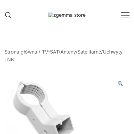
Przejdź
do
treści
Twoje Okno na Świat Satelitarny
Zgemma Satellite Media
Strona główna
/
TV-SAT/Anteny/Satelitarne/Uchwyty
LNB