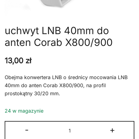
uchwyt LNB 40mm do
anten Corab X800/900
13,00
zł
Obejma konwertera LNB o średnicy mocowania LNB
40mm do anten Corab X800/900, na profil
prostokątny 30/20 mm.
24 w magazynie
ilość
-
+
uchwyt