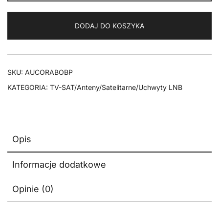
LNB
40mm
DODAJ DO KOSZYKA
do
anten
Corab
X800/900
SKU:
AUCORABOBP
KATEGORIA:
TV-SAT/Anteny/Satelitarne/Uchwyty LNB
Opis
Informacje dodatkowe
Opinie (0)