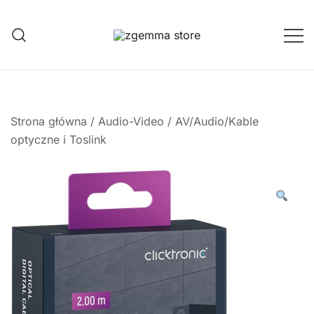
Przejdź
do
treści
Twoje Okno na Świat Satelitarny
Zgemma Satellite Media
Strona główna
/
Audio-Video
/
AV/Audio/Kable
optyczne i Toslink