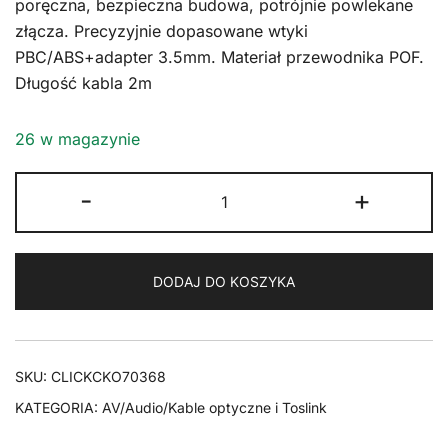
poręczna, bezpieczna budowa, potrójnie powlekane
złącza. Precyzyjnie dopasowane wtyki
PBC/ABS+adapter 3.5mm. Materiał przewodnika POF.
Długość kabla 2m
26 w magazynie
ilość
-
+
CLICKTRONIC
Kabel
optyczny
DODAJ DO KOSZYKA
Toslink
+
ad.
Jack
SKU:
CLICKCKO70368
2m
KATEGORIA:
AV/Audio/Kable optyczne i Toslink