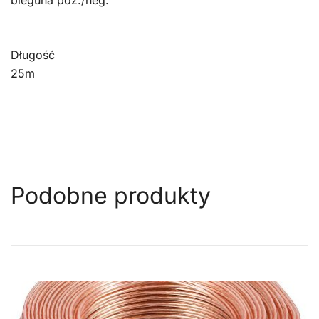
bieguna poz./neg.
Długość
25m
Podobne produkty