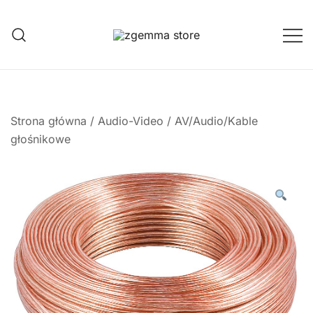
Przejdź
do
treści
Twoje Okno na Świat Satelitarny
Zgemma Satellite Media
Strona główna
/
Audio-Video
/
AV/Audio/Kable
głośnikowe