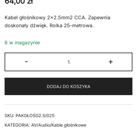
64,00
zł
Kabel głośnikowy 2×2.5mm2 CCA. Zapewnia
doskonały dźwięk. Rolka 25-metrowa.
6 w magazynie
ilość
-
+
Kabel
głośnikowy
Goobay
DODAJ DO KOSZYKA
2x2,5mm
CCA
25m
transp.
SKU:
PAKGŁOŚG2.5/025
KATEGORIA:
AV/Audio/Kable głośnikowe