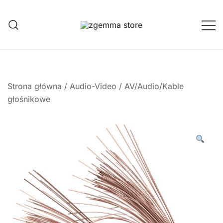
Przejdź
do
treści
Twoje Okno na Świat Satelitarny
Zgemma Satellite Media
Strona główna
/
Audio-Video
/
AV/Audio/Kable
głośnikowe