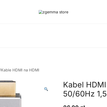
Twoje Okno na Świat Satelitarny
Zgemma Satellite Media
/Kable HDMI na HDMI
Kabel HDMI
50/60Hz 1,