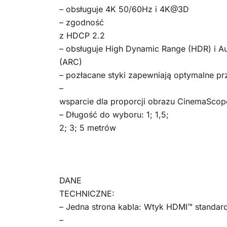
– obsługuje 4K 50/60Hz i 4K@3D
– zgodność
z HDCP 2.2
– obsługuje High Dynamic Range (HDR) i A
(ARC)
– pozłacane styki zapewniają optymalne pr
–
wsparcie dla proporcji obrazu CinemaScop
– Długość do wyboru: 1; 1,5;
2; 3; 5 metrów
DANE
TECHNICZNE:
– Jedna strona kabla: Wtyk HDMI™ standard
–