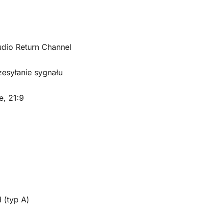
udio Return Channel
zesyłanie sygnału
e, 21:9
 (typ A)