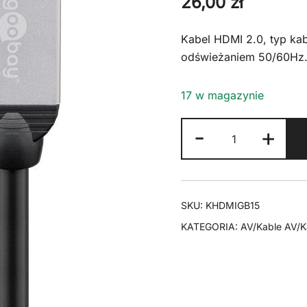
26,00
zł
Kabel HDMI 2.0, typ kab
odświeżaniem 50/60Hz. 
17 w magazynie
ilość
-
+
Kabel
HDMI
2.0
Goobay
SKU:
KHDMIGB15
Plus
KATEGORIA:
AV/Kable AV/
4K
50/60Hz
1,5m