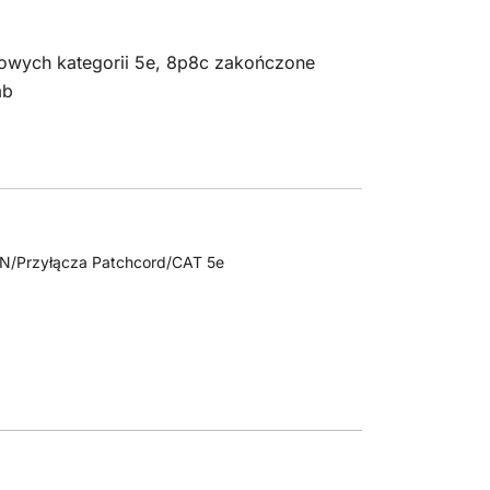
iowych kategorii 5e, 8p8c zakończone
mb
AN/Przyłącza Patchcord/CAT 5e