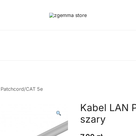
Twoje Okno na Świat Satelitarny
Zgemma Satellite Media
a Patchcord/CAT 5e
Kabel LAN 
szary