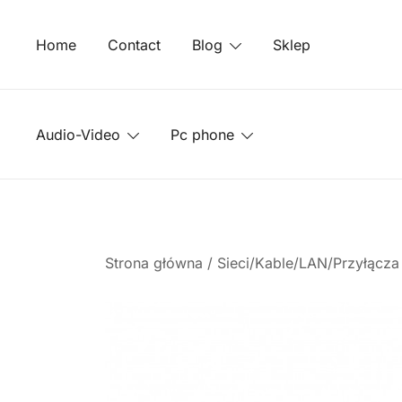
Przejdź
do
Home
Contact
Blog
Sklep
treści
Audio-Video
Pc phone
Strona główna
/
Sieci/Kable/LAN/Przyłącz