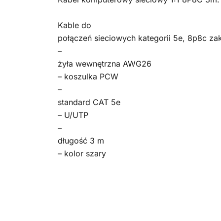
Kable do
połączeń sieciowych kategorii 5e, 8p8c z
–
żyła wewnętrzna AWG26
– koszulka PCW
–
standard CAT 5e
– U/UTP
–
długość 3 m
– kolor szary