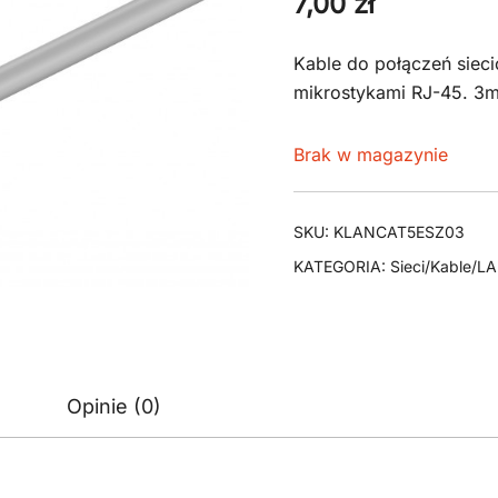
7,00
zł
Kable do połączeń siec
mikrostykami RJ-45. 3
Brak w magazynie
SKU:
KLANCAT5ESZ03
KATEGORIA:
Sieci/Kable/L
Opinie (0)