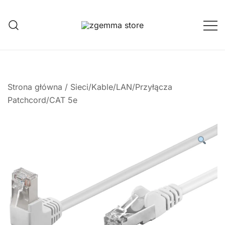
Przejdź
do
treści
Twoje Okno na Świat Satelitarny
Zgemma Satellite Media
Strona główna
/
Sieci/Kable/LAN/Przyłącza
Patchcord/CAT 5e