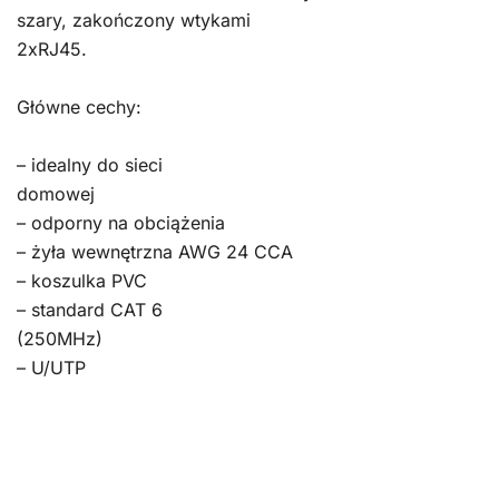
szary, zakończony wtykami
2xRJ45.
Główne cechy:
– idealny do sieci
domowej
– odporny na obciążenia
– żyła wewnętrzna AWG 24 CCA
– koszulka PVC
– standard CAT 6
(250MHz)
– U/UTP