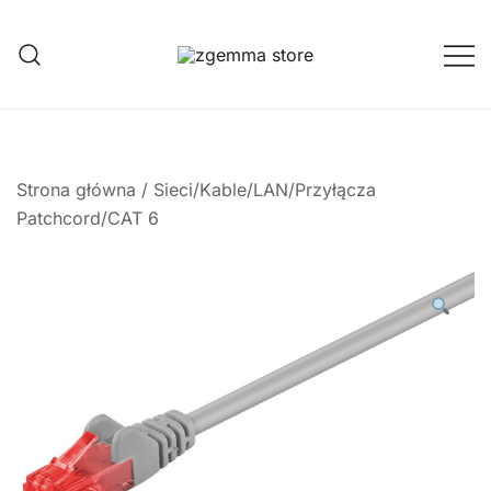
Przejdź
do
treści
Twoje Okno na Świat Satelitarny
Zgemma Satellite Media
Strona główna
/
Sieci/Kable/LAN/Przyłącza
Patchcord/CAT 6