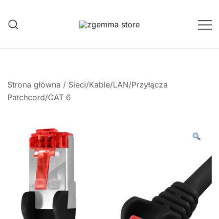
Przejdź
do
treści
Twoje Okno na Świat Satelitarny
Zgemma Satellite Media
Strona główna
/
Sieci/Kable/LAN/Przyłącza
Patchcord/CAT 6