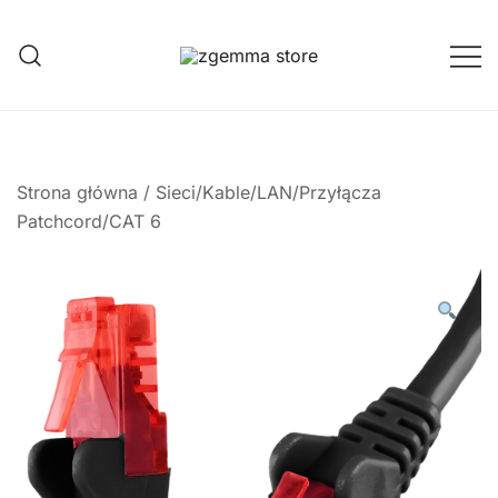
Przejdź
do
treści
Twoje Okno na Świat Satelitarny
Zgemma Satellite Media
Strona główna
/
Sieci/Kable/LAN/Przyłącza
Patchcord/CAT 6