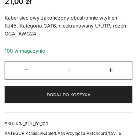
21,00
zł
Kabel sieciowy zakończony obustronnie wtykiem
RJ45. Kategoria CAT6, nieekranowany U/UTP, rdzeń
CCA, AWG24
100 w magazynie
ilość
-
+
Kabel
RJ45
CAT
DODAJ DO KOSZYKA
6
U/UTP
AWG24
czarny
SKU:
KRJ_6UU_B1_100
10m
KATEGORIA:
Sieci/Kable/LAN/Przyłącza Patchcord/CAT 6